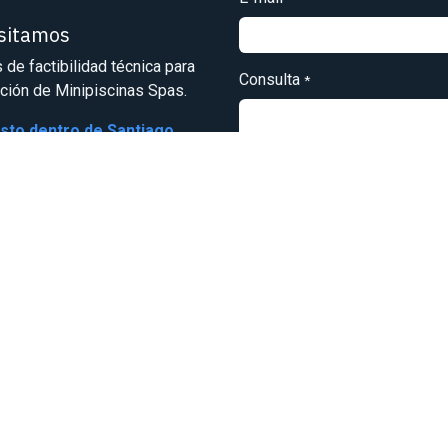
isitamos
s de factibilidad técnica para
Consulta
*
ación de Minipiscinas Spas.
osto dentro de Santiago
Enviar