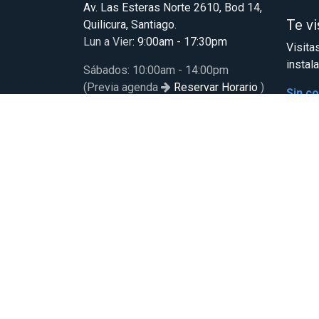
Av. Las Esteras Norte 2610, Bod 14,
Te v
Quilicura, Santiago.
Lun a Vier
: 9:00am - 17:30pm
Visita
instal
Sábados: 10:00am - 14:00pm
(Previa agenda
Reservar Horario
)
Sin c
Servicio de Postventa
Formulario de Postventa
+56 9 8423 5174