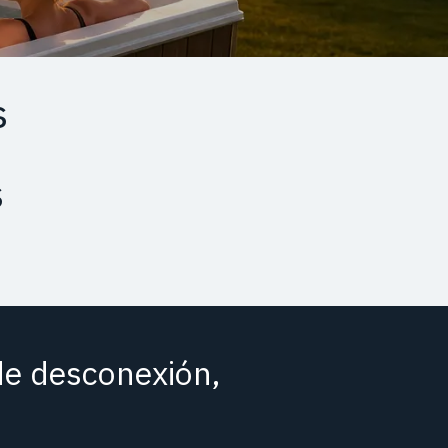
s
s
 de desconexión,