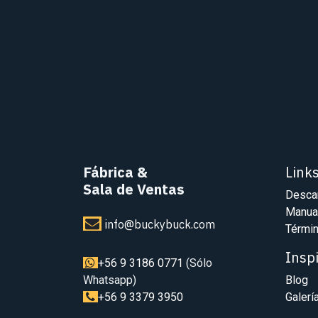
Fábrica
&
Link
Sala de Ventas
Desca
Manua
info@buckybuck.com
Términ
Insp
+56 9 3186 0771
(Sólo
Whatsapp)
Blog
+56 9 3379 3950
Galerí