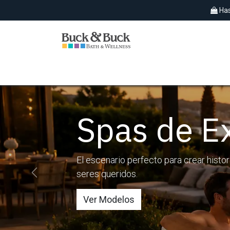
Ir al contenido
Has
SPAS EXTERIORES
HIDROMASAJES
Spas de Ex
El escenario perfecto para crear histor
seres queridos.
Anterior
Ver Modelos