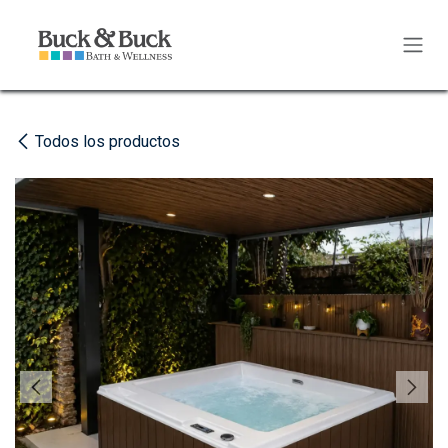
Ir al contenido
Todos los productos