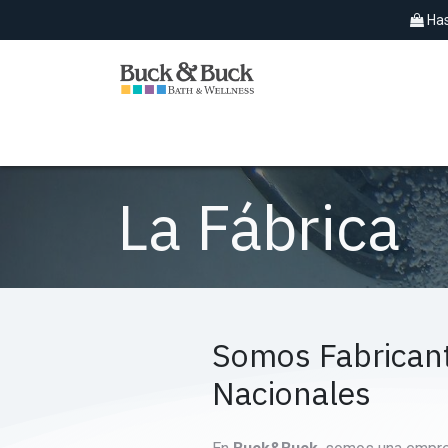
Ir al contenido
Has
SPAS EXTERIORES
HIDROMASAJES
La Fábrica
Somos Fabrican
Nacionales