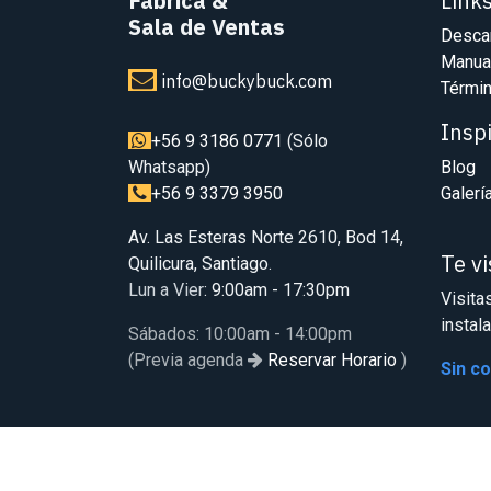
Fábrica
&
Link
Sala de Ventas
Desca
Manua
info@buckybuck.com
Términ
Insp
+56 9 3186 0771
(Sólo
Whatsapp)
Blog
+56 9 3379 3950
Galerí
Av. Las Esteras Norte 2610, Bod 14,
Te v
Quilicura, Santiago.
Lun a Vier
: 9:00am - 17:30pm
Visita
instal
Sábados: 10:00am - 14:00pm
(Previa agenda
Reservar Horario
)
Sin c