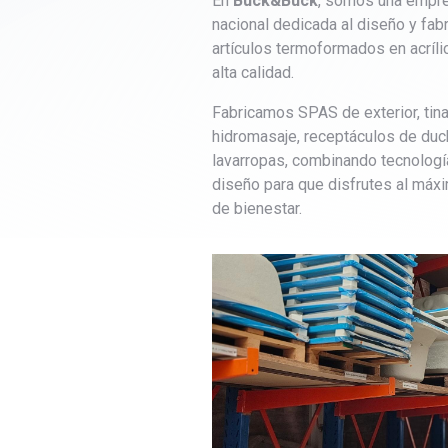
En
Buck&Buck
, somos una empr
nacional dedicada al diseño y fab
artículos termoformados en acríli
alta calidad.
Fabricamos SPAS de exterior, tin
hidromasaje, receptáculos de duc
lavarropas, combinando tecnología
diseño para que disfrutes al máx
de bienestar.