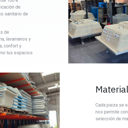
esa 100%
ricación de
co sanitario de
as de
ha, lavamanos y
, confort y
imo tus espacios
Materia
Cada pieza se el
nos permite cont
selección de ma