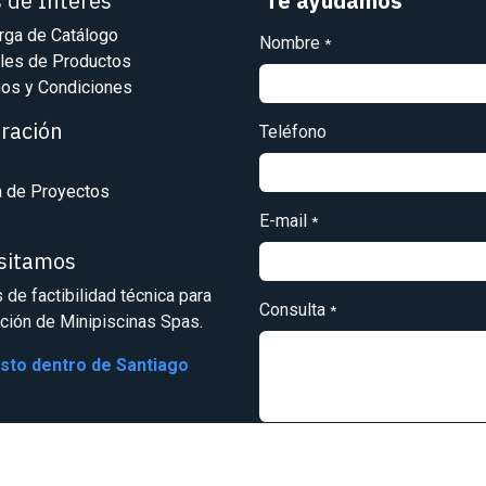
s de Interés
Te ayudamos
rga de Catálogo
Nombre
*
les de Productos
os y Condiciones
iración
Teléfono
a de Proyectos
E-mail
*
isitamos
s de factibilidad técnica para
Consulta
*
ación de Minipiscinas Spas.
osto dentro de Santiago
Enviar