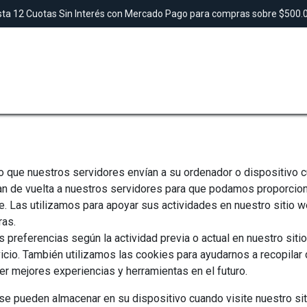
ta 12 Cuotas Sin Interés con Mercado Pago para compras sobre $500
SAUNAS
TINAS
DUCHAS
LAVAMANO
que nuestros servidores envían a su ordenador o dispositivo c
 de vuelta a nuestros servidores para que podamos proporcionar
. Las utilizamos para apoyar sus actividades en nuestro sitio w
ras.
referencias según la actividad previa o actual en nuestro sitio
cio. También utilizamos las cookies para ayudarnos a recopilar 
er mejores experiencias y herramientas en el futuro.
 se pueden almacenar en su dispositivo cuando visite nuestro si