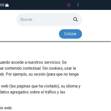
.000
Co​​tiz​​​​​​​​​​ar
S
LAVADEROS
NADO CONTRACORRIENTE
uando accede a nuestros servicios. Se
 contenido contextual. Sin cookies, usar la
eb. Por ejemplo, su sesión (para que no tenga
 web (las páginas que ha visitado), su idioma y
datos agregados sobre el tráfico y las
tio web: