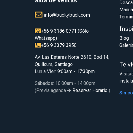
Sala de Ventas
Desca
Manua
info@buckybuck.com
Términ
Insp
+56 9 3186 0771
(Sólo
Whatsapp)
Blog
+56 9 3379 3950
Galerí
Av. Las Esteras Norte 2610, Bod 14,
Te v
Quilicura, Santiago.
Lun a Vier
: 9:00am - 17:30pm
Visita
instal
Sábados: 10:00am - 14:00pm
(Previa agenda
Reservar Horario
)
Sin c