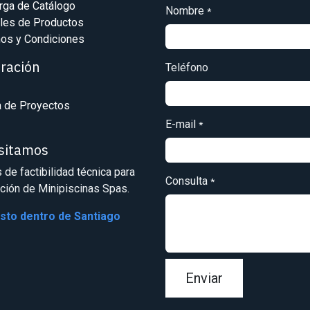
rga de Catálogo
Nombre
*
les de Productos
os y Condiciones
iración
Teléfono
a de Proyectos
E-mail
*
isitamos
s de factibilidad técnica para
Consulta
*
ación de Minipiscinas Spas.
osto dentro de Santiago
Enviar