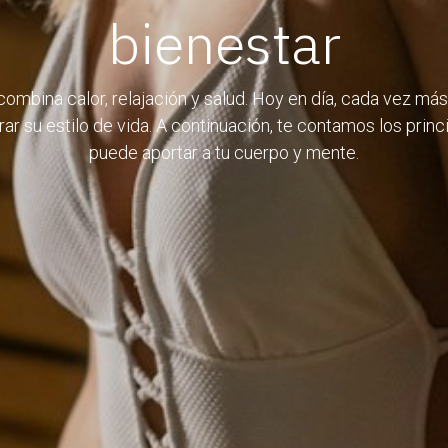
bienestar
combina calor, relajación y salud. Hoy en día, cada vez má
 su estilo de vida. A continuación, te contamos los princ
puede aportar a tu cuerpo y mente.