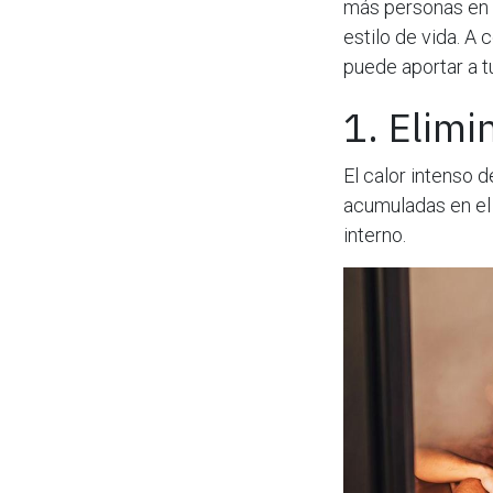
más personas en C
estilo de vida. A
puede aportar a t
1. Elimi
El calor intenso 
acumuladas en el 
interno.