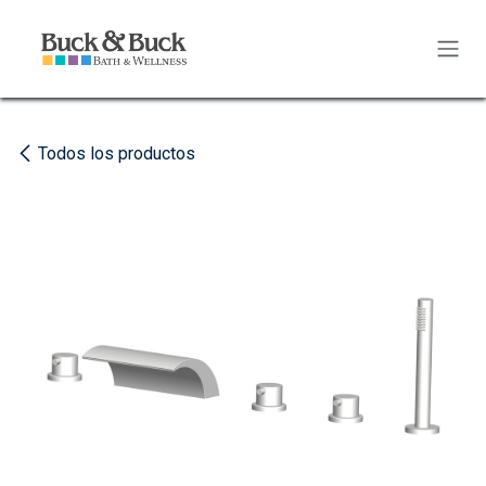
Ir al contenido
Todos los productos