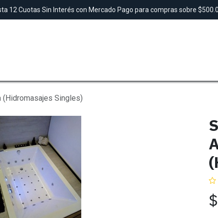
ta 12 Cuotas Sin Interés con Mercado Pago para compras sobre $500
SAUNAS
TINAS
DUCHAS
LAVAMANO
 (Hidromasajes Singles)
S
A
(