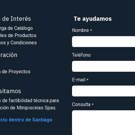
s de Interés
Te ayudamos
rga de Catálogo
Nombre
*
les de Productos
os y Condiciones
iración
Teléfono
a de Proyectos
E-mail
*
isitamos
s de factibilidad técnica para
Consulta
*
ación de Minipiscinas Spas.
osto dentro de Santiago