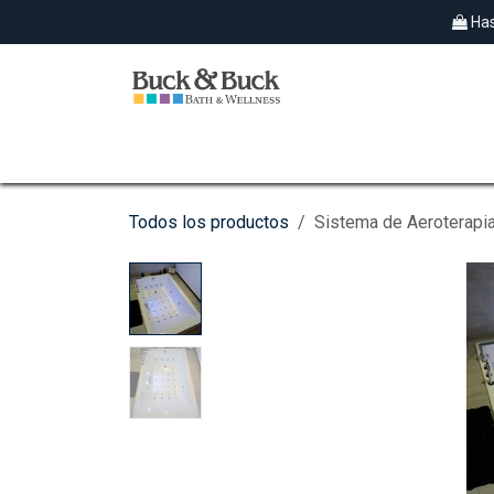
Ir al contenido
Has
SPAS EXTERIORES
HIDROMASAJES
Todos los productos
Sistema de Aeroterapia