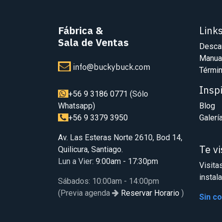
Fábrica
&
Link
Sala de Ventas
Desca
Manua
info@buckybuck.com
Términ
Insp
+56 9 3186 0771
(Sólo
Whatsapp)
Blog
+56 9 3379 3950
Galerí
Av. Las Esteras Norte 2610, Bod 14,
Te v
Quilicura, Santiago.
Lun a Vier
: 9:00am - 17:30pm
Visita
instal
Sábados: 10:00am - 14:00pm
(Previa agenda
Reservar Horario
)
Sin c