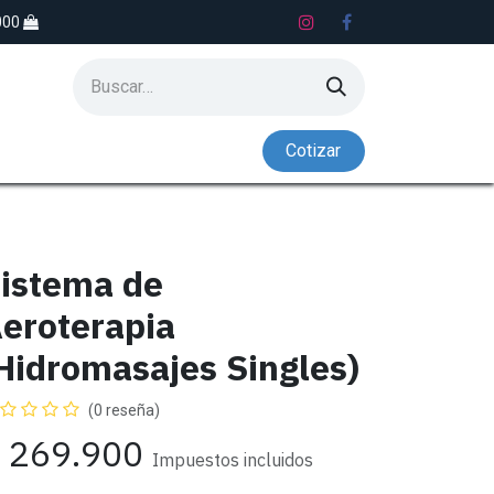
.000
Co​​tiz​​​​​​​​​​ar
S
LAVADEROS
NADO CONTRACORRIENTE
istema de
eroterapia
Hidromasajes Singles)
(0 reseña)
$
269.900
Impuestos incluidos