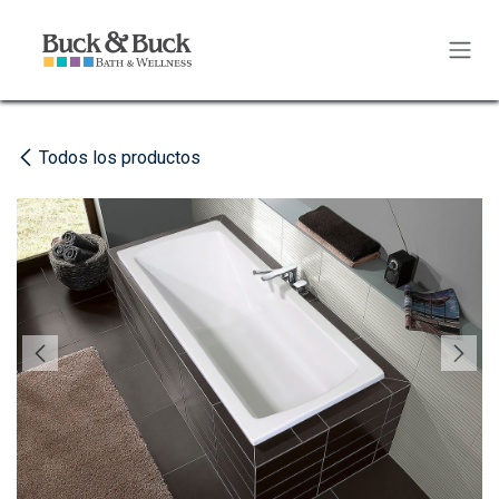
Ir al contenido
Todos los productos