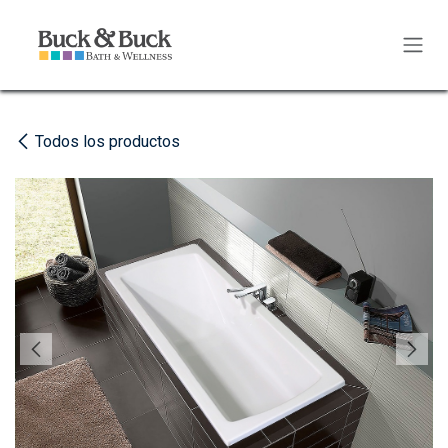
Ir al contenido
Todos los productos