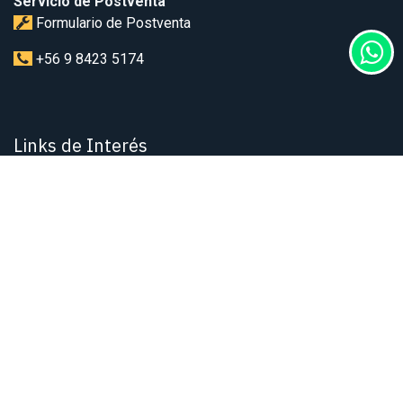
Servicio de Postventa
Formulario de Postventa
+56 9 8423 5174
Links de Interés
Descarga de Catálogo
Manuales de Productos
Términos y Condiciones
Inspiración
Blog
Galería de Proyectos
Te visitamos
Visitas de factibilidad técnica para instalación de