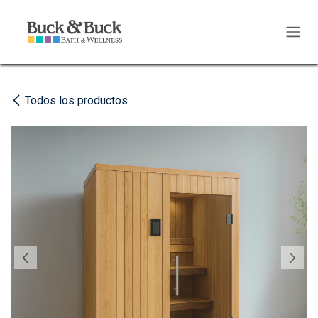
Ir al contenido
Todos los productos