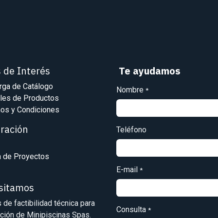
s de Interés
Te ayudamos
rga de Catálogo
Nombre
*
les de Productos
os y Condiciones
iración
Teléfono
a de Proyectos
E-mail
*
isitamos
s de factibilidad técnica para
Consulta
*
ación de Minipiscinas Spas.