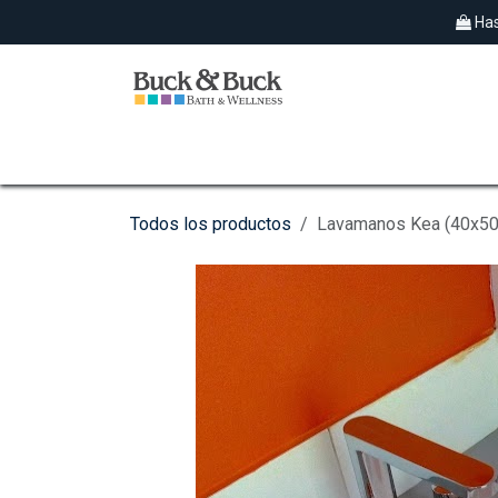
Ir al contenido
Has
SPAS EXTERIORES
HIDROMASAJES
Todos los productos
Lavamanos Kea (40x50c