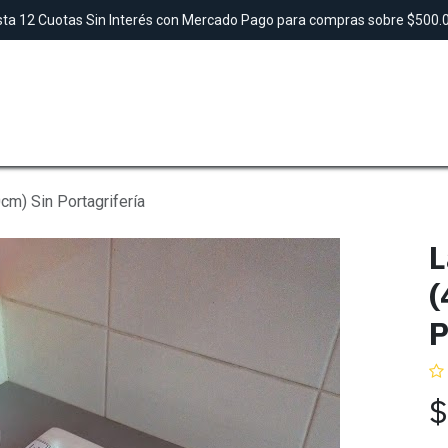
ta 12 Cuotas Sin Interés con Mercado Pago para compras sobre $500
SAUNAS
TINAS
DUCHAS
LAVAMANO
m) Sin Portagrifería
L
(
P