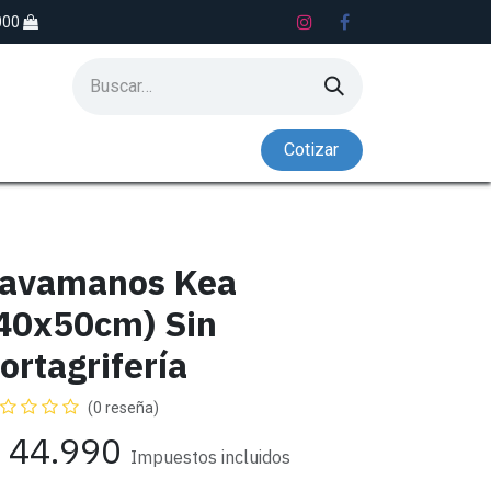
.000
Co​​tiz​​​​​​​​​​ar
S
LAVADEROS
NADO CONTRACORRIENTE
avamanos Kea
40x50cm) Sin
ortagrifería
(0 reseña)
$
44.990
Impuestos incluidos