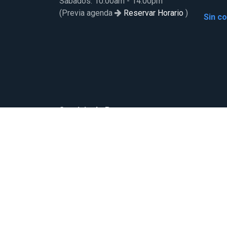
Sábados: 10:00am - 14:00pm
(Previa agenda
Reservar Horario
)
Sin c
Servicio de Postventa
Formulario de Postventa
+56 9 8423 5174