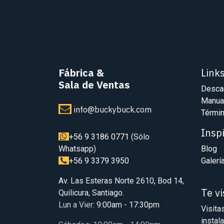
Fábrica
&
Link
Sala de Ventas
Desca
Manua
info@buckybuck.com
Términ
Insp
+56 9 3186 0771
(Sólo
Whatsapp)
Blog
+56 9 3379 3950
Galerí
Av. Las Esteras Norte 2610, Bod 14,
Te v
Quilicura, Santiago.
Lun a Vier
: 9:00am - 17:30pm
Visita
instal