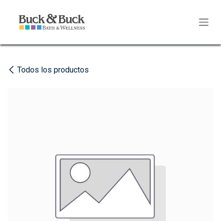
Ir al contenido
Todos los productos