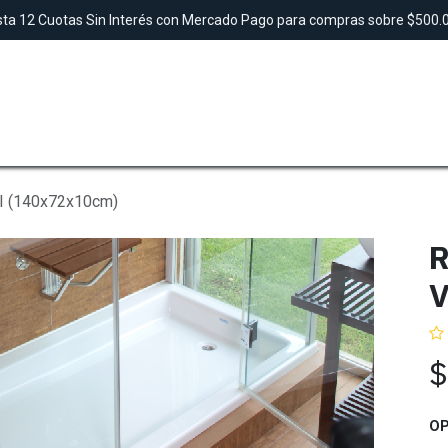
ta 12 Cuotas Sin Interés con Mercado Pago para compras sobre $500
SAUNAS
TINAS
DUCHAS
LAVAMANO
II (140x72x10cm)
R
V
OP