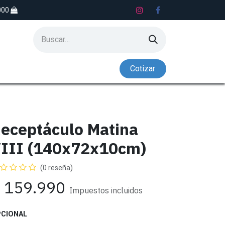
.000
Co​​tiz​​​​​​​​​​ar
S
LAVADEROS
NADO CONTRACORRIENTE
eceptáculo Matina
III (140x72x10cm)
(0 reseña)
$
159.990
Impuestos incluidos
CIONAL