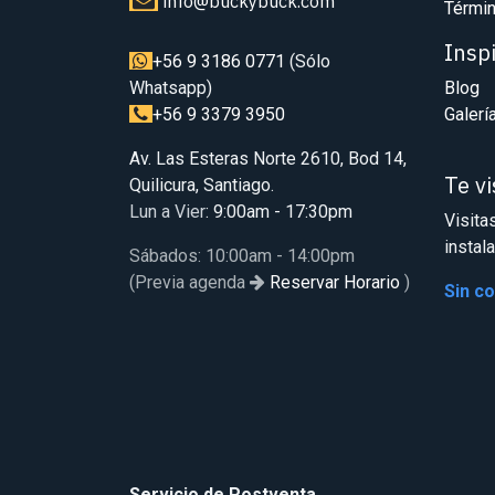
info@buckybuck.com
Términ
Insp
+56 9 3186 0771
(Sólo
Whatsapp)
Blog
+56 9 3379 3950
Galerí
Av. Las Esteras Norte 2610, Bod 14,
Te v
Quilicura, Santiago.
Lun a Vier
: 9:00am - 17:30pm
Visita
instal
Sábados: 10:00am - 14:00pm
(Previa agenda
Reservar Horario
)
Sin c
Servicio de Postventa