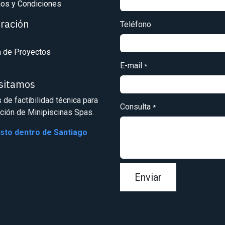
os y Condiciones
iración
Teléfono
a de Proyectos
E-mail
*
isitamos
s de factibilidad técnica para
Consulta
*
ación de Minipiscinas Spas.
osto dentro de Santiago
Enviar