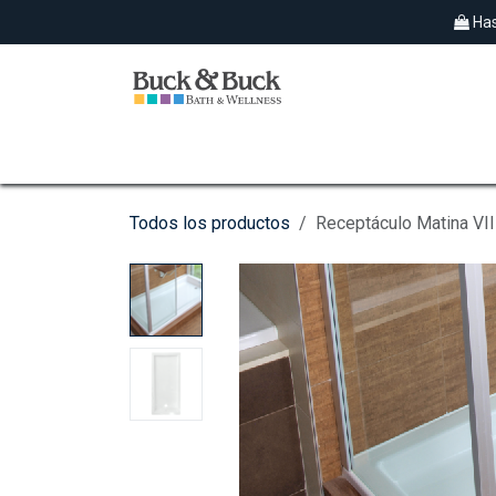
Ir al contenido
Has
SPAS EXTERIORES
HIDROMASAJES
Todos los productos
Receptáculo Matina VI