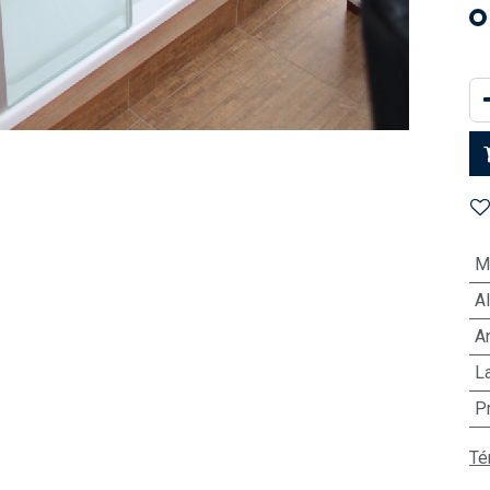
M
Al
A
L
P
Té