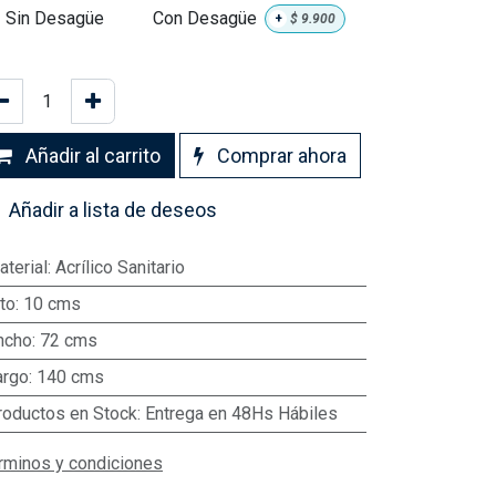
Sin Desagüe
Con Desagüe
+
$
9.900
Añadir al carrito
Comprar ahora
Añadir a lista de deseos
aterial
:
Acrílico Sanitario
to
:
10 cms
ncho
:
72 cms
argo
:
140 cms
roductos en Stock
:
Entrega en 48Hs Hábiles
rminos y condiciones