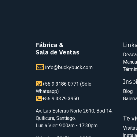
Fábrica
&
Link
Sala de Ventas
Desca
Manua
info@buckybuck.com
Términ
Insp
+56 9 3186 0771
(Sólo
Whatsapp)
Blog
+56 9 3379 3950
Galerí
Av. Las Esteras Norte 2610, Bod 14,
Te v
Quilicura, Santiago.
Lun a Vier
: 9:00am - 17:30pm
Visita
instal