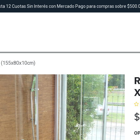
ta 12 Cuotas Sin Interés con Mercado Pago para compras sobre $500
SAUNAS
TINAS
DUCHAS
LAVAMANO
I (155x80x10cm)
R
X
OP