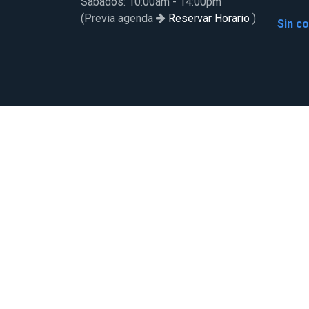
Sábados: 10:00am - 14:00pm
(Previa agenda
Reservar Horario
)
Sin c
Servicio de Postventa
Formulario de Postventa
+56 9 8423 5174