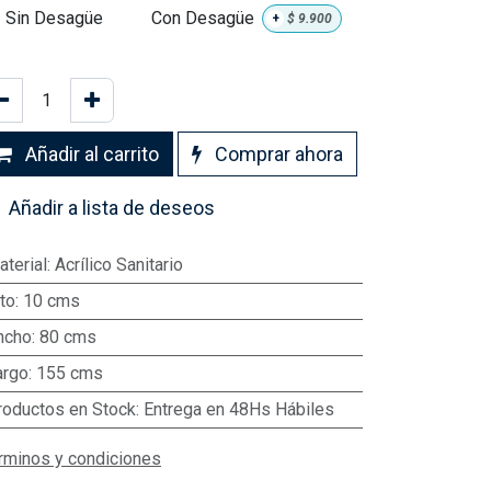
Sin Desagüe
Con Desagüe
+
$
9.900
Añadir al carrito
Comprar ahora
Añadir a lista de deseos
aterial
:
Acrílico Sanitario
to
:
10 cms
ncho
:
80 cms
argo
:
155 cms
roductos en Stock
:
Entrega en 48Hs Hábiles
rminos y condiciones