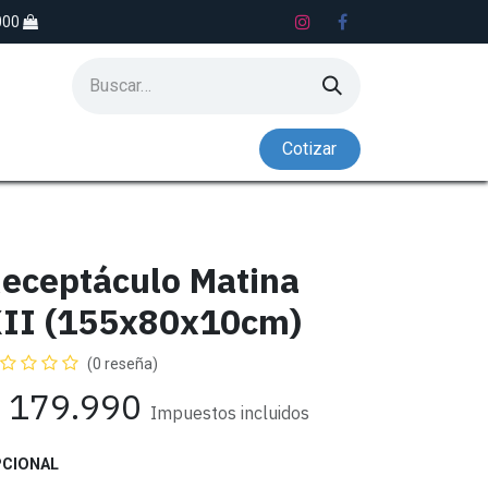
.000
Co​​tiz​​​​​​​​​​ar
S
LAVADEROS
NADO CONTRACORRIENTE
eceptáculo Matina
II (155x80x10cm)
(0 reseña)
$
179.990
Impuestos incluidos
CIONAL