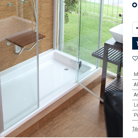
M
Al
A
L
P
Té