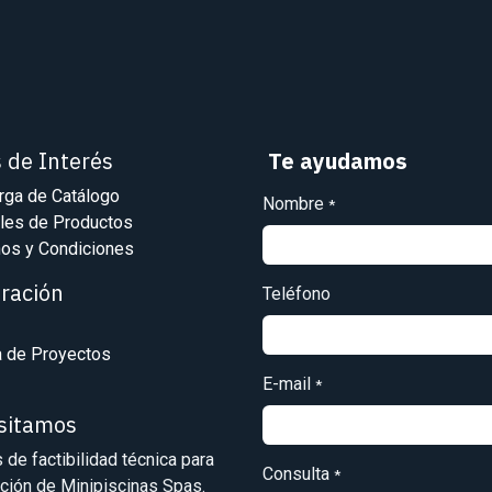
s de Interés
Te ayudamos
rga de Catálogo
Nombre
*
les de Productos
os y Condiciones
iración
Teléfono
a de Proyectos
E-mail
*
isitamos
s de factibilidad técnica para
Consulta
*
ación de Minipiscinas Spas.