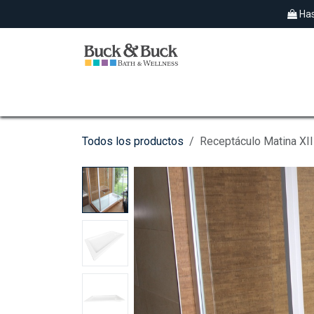
Ir al contenido
Has
SPAS EXTERIORES
HIDROMASAJES
Todos los productos
Receptáculo Matina XI