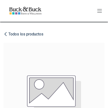
Ir al contenido
Todos los productos