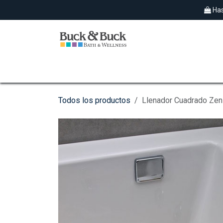
Ir al contenido
Has
SPAS EXTERIORES
HIDROMASAJES
Todos los productos
Llenador Cuadrado Zen