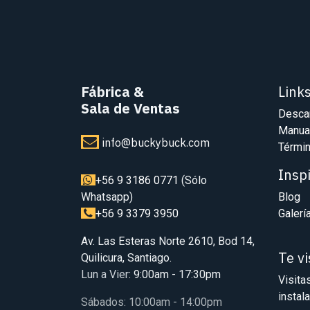
Fábrica
&
Link
Sala de Ventas
Desca
Manua
info@buckybuck.com
Términ
Insp
+56 9 3186 0771
(Sólo
Whatsapp)
Blog
+56 9 3379 3950
Galerí
Av. Las Esteras Norte 2610, Bod 14,
Te v
Quilicura, Santiago.
Lun a Vier
: 9:00am - 17:30pm
Visita
instal
Sábados: 10:00am - 14:00pm