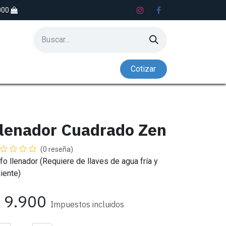
.000
Co​​tiz​​​​​​​​​​ar
S
LAVADEROS
NADO CONTRACORRIENTE
lenador Cuadrado Zen
(0 reseña)
ifo llenador (Requiere de llaves de agua fría y
liente)
$
9.900
Impuestos incluidos