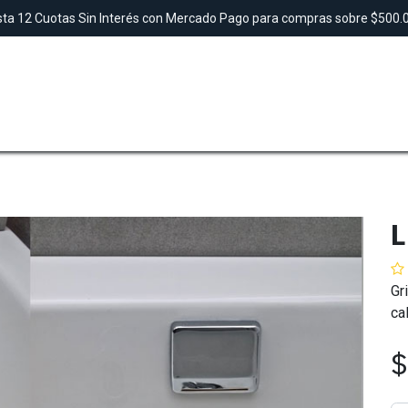
ta 12 Cuotas Sin Interés con Mercado Pago para compras sobre $500
SAUNAS
TINAS
DUCHAS
LAVAMANO
L
Gr
ca