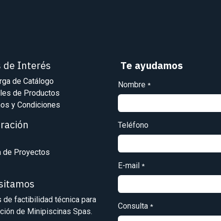
s de Interés
Te ayudamos
rga de Catálogo
Nombre
*
les de Productos
os y Condiciones
iración
Teléfono
a de Proyectos
E-mail
*
isitamos
s de factibilidad técnica para
Consulta
*
ación de Minipiscinas Spas.