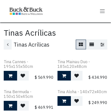
Ir al contenido
Tinas Acrílicas
Tinas Acrílicas
Tina Cannes -
Tina Mainau Duo -
195x155x50cm
185x120x48cm
$
569.990
$
434.990
Tina Bermuda -
Tina Aloha - 140x72x40cm
150x150x45cm
$
249.990
$
469.991