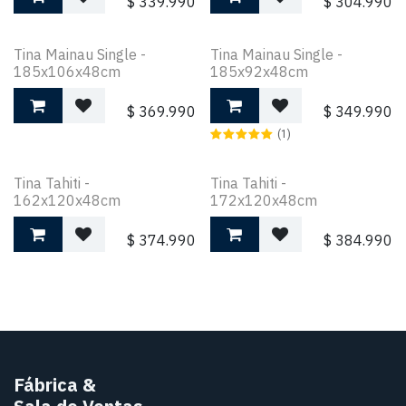
$
339.990
$
304.990
Tina Mainau Single -
Tina Mainau Single -
185x106x48cm
185x92x48cm
$
369.990
$
349.990
(1)
Tina Tahiti -
Tina Tahiti -
162x120x48cm
172x120x48cm
$
374.990
$
384.990
Fábrica
&