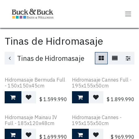
Ir al contenido
Tinas de Hidromasaje
Tinas de Hidromasaje
Hidromasaje Bermuda Full
Hidromasaje Cannes Full -
- 150x150x45cm
195x155x50cm
$
1.599.990
$
1.899.990
Hidromasaje Mainau IV
Hidromasaje Cannes -
Full - 185x120x48cm
195x155x50cm
$
1.699.990
$
969.990