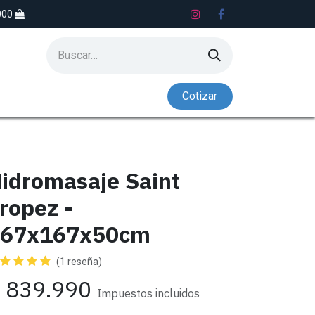
.000
Co​​tiz​​​​​​​​​​ar
S
LAVADEROS
NADO CONTRACORRIENTE
idromasaje Saint
ropez -
167x167x50cm
(1 reseña)
$
839.990
Impuestos incluidos