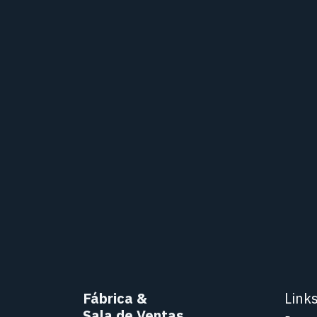
Fábrica
&
Link
Sala de Ventas