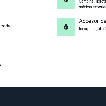
Combina Hidroter
máxima experienc
Accesorio
romado.
Incorpora grifer
s