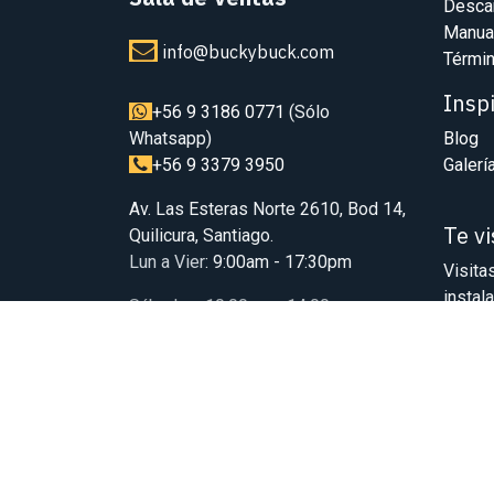
Desca
Manua
info@buckybuck.com
Términ
Insp
+56 9 3186 0771
(Sólo
Whatsapp)
Blog
+56 9 3379 3950
Galerí
Av. Las Esteras Norte 2610, Bod 14,
Te v
Quilicura, Santiago.
Lun a Vier
: 9:00am - 17:30pm
Visita
instal
Sábados: 10:00am - 14:00pm
(Previa agenda
Reservar Horario
)
Sin c