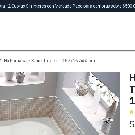
ta 12 Cuotas Sin Interés con Mercado Pago para compras sobre $500
SAUNAS
TINAS
DUCHAS
LAVAMANO
Hidromasaje Saint Tropez - 167x167x50cm
H
T