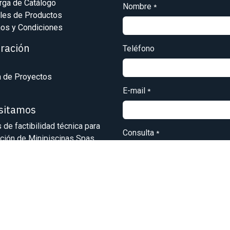
rga de Catálogo
Nombre
*
les de Productos
os y Condiciones
iración
Teléfono
a de Proyectos
E-mail
*
isitamos
s de factibilidad técnica para
Consulta
*
ación de Minipiscinas Spas.
osto dentro de Santiago
Enviar