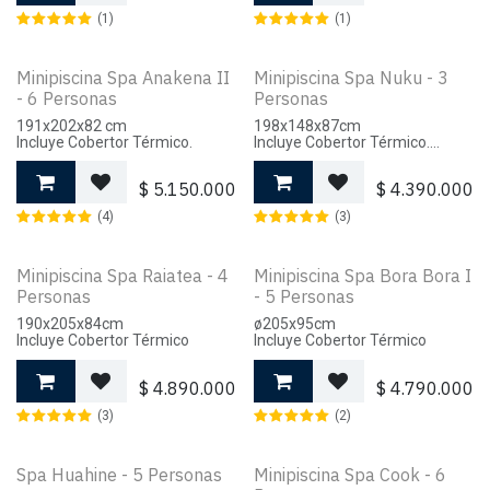
(1)
(1)
Minipiscina Spa Anakena II
Minipiscina Spa Nuku - 3
- 6 Personas
Personas
191x202x82 cm
198x148x87cm
Incluye Cobertor Térmico.
Incluye Cobertor Térmico.
Sistema Plug 'n Play.
$
5.150.000
$
4.390.000
(4)
(3)
Minipiscina Spa Raiatea - 4
Minipiscina Spa Bora Bora I
Personas
- 5 Personas
190x205x84cm
ø205x95cm
Incluye Cobertor Térmico
Incluye Cobertor Térmico
$
4.890.000
$
4.790.000
(3)
(2)
Spa Huahine - 5 Personas
Minipiscina Spa Cook - 6