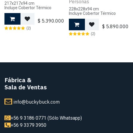
Personas
217x217x94 cm
Incluye Cobertor Térmico
228x228x94 cm
Incluye Cobertor Térmico
$
5.390.000
$
5.890.000
(2)
(2)
Fábrica
&
Sala de Ventas
info@buckybuck.com
+56 9 3186 0771
(Sólo Whatsapp)
+56 9 3379 3950