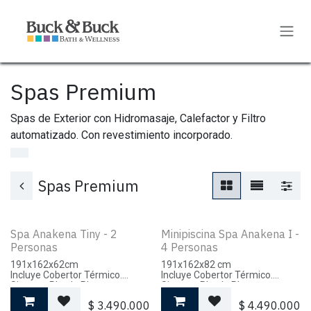
Ir al contenido
Spas Premium
Spas de Exterior con Hidromasaje, Calefactor y Filtro
automatizado. Con revestimiento incorporado.
Spas Premium
Spa Anakena Tiny - 2
Minipiscina Spa Anakena I -
Personas
4 Personas
191x162x62cm
191x162x82 cm
Incluye Cobertor Térmico.
Incluye Cobertor Térmico.
Sistema Plug 'n Play.
Sistema Plug 'n Play.
$
3.490.000
$
4.490.000