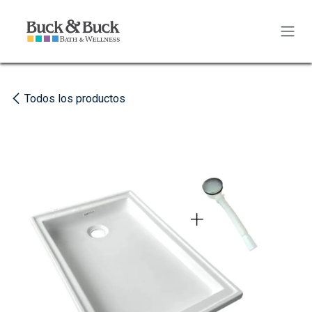
Ir al contenido
Todos los productos